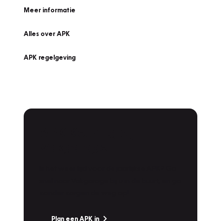
Meer informatie
Alles over APK
APK regelgeving
APK Keuring bij
Vakgarage!
Is het weer tijd voor de jaarlijkse APK? Ga
snel naar Vakgarage bij u in de buurt, en ga
zonder zorgen de weg op!
Plan een APK in