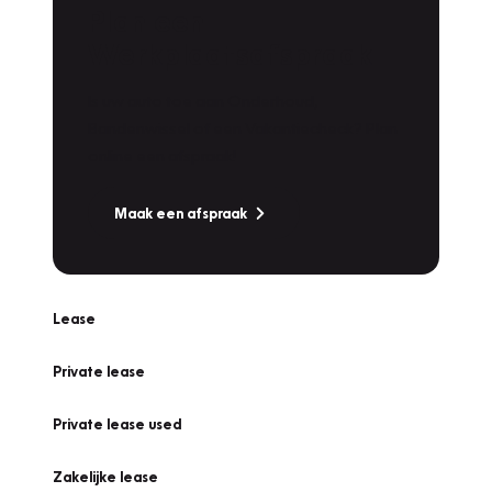
Plan een
Werkplaatsafspraak
Is uw auto toe aan Onderhoud,
Bandenwissel of een Vakantiecheck? Plan
online een afspraak!
Maak een afspraak
Lease
Private lease
Private lease used
Zakelijke lease