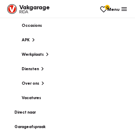
Vakgarage
0
Menu
RIDA
Occasions
APK
Werkplaats
Diensten
Over ons
Vacatures
Direct naar
Garageafspraak