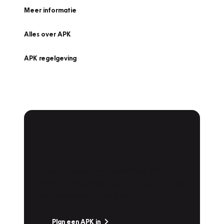
Meer informatie
Alles over APK
APK regelgeving
APK Keuring bij
Vakgarage!
Is het weer tijd voor de jaarlijkse APK? Ga
snel naar Vakgarage bij u in de buurt, en ga
zonder zorgen de weg op!
Plan een APK in