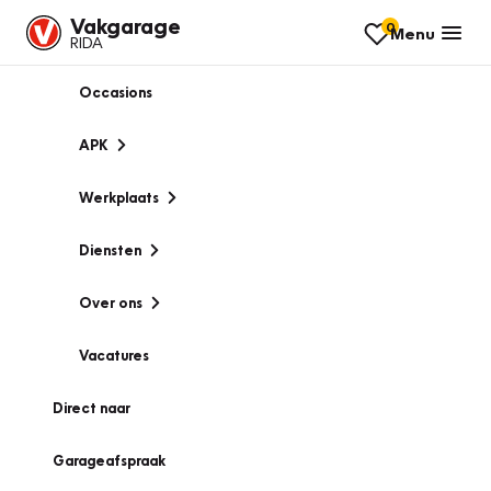
Vakgarage
0
Menu
RIDA
Occasions
APK
Werkplaats
Diensten
Over ons
Vacatures
Direct naar
Garageafspraak