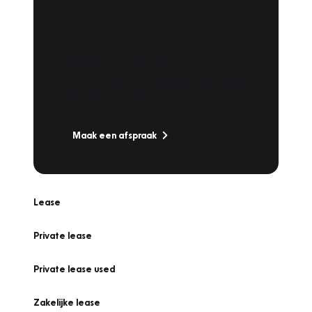
Plan een
Werkplaatsafspraak
Is uw auto toe aan Onderhoud,
Bandenwissel of een Vakantiecheck? Plan
online een afspraak!
Maak een afspraak
Lease
Private lease
Private lease used
Zakelijke lease