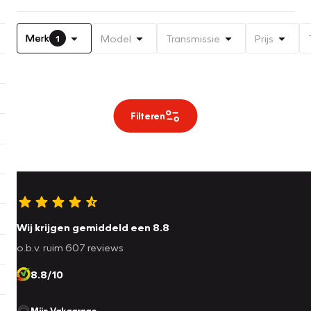
Merk
Model
Transmissie
Prijs
1
Filteren
Wij krijgen gemiddeld een 8.8
o.b.v. ruim 607 reviews
8.8/10