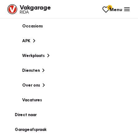
Vakgarage
0
Menu
RIDA
Occasions
APK
Werkplaats
Diensten
Over ons
Vacatures
Direct naar
Garageafspraak