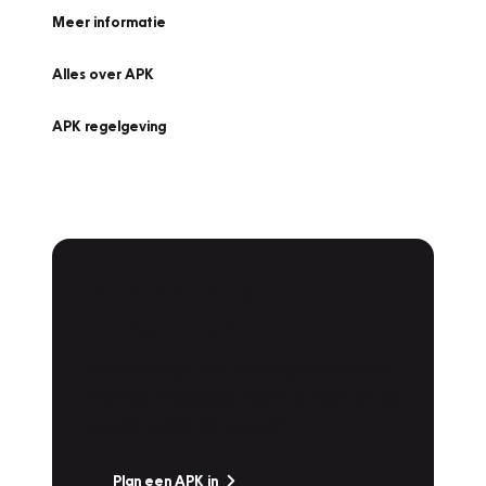
Meer informatie
Alles over APK
APK regelgeving
APK Keuring bij
Vakgarage!
Is het weer tijd voor de jaarlijkse APK? Ga
snel naar Vakgarage bij u in de buurt, en ga
zonder zorgen de weg op!
Plan een APK in