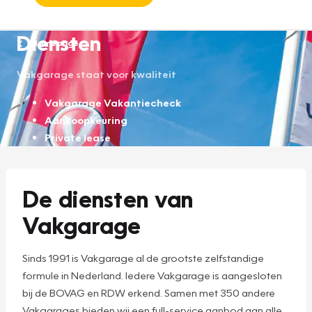
Diensten
Homepage
Vakgarage staat voor kwaliteit
Vakgarage Vakantiecheck
Aankoopkeuring
Private lease
De diensten van
Vakgarage
Sinds 1991 is Vakgarage al de grootste zelfstandige
formule in Nederland. Iedere Vakgarage is aangesloten
bij de BOVAG en RDW erkend. Samen met 350 andere
Vakgarages bieden wij een full-service aanbod aan alle