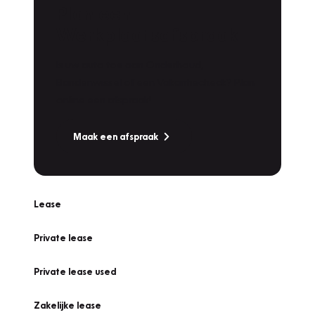
Plan een
Werkplaatsafspraak
Is uw auto toe aan Onderhoud,
Bandenwissel of een Vakantiecheck? Plan
online een afspraak!
Maak een afspraak
Lease
Private lease
Private lease used
Zakelijke lease