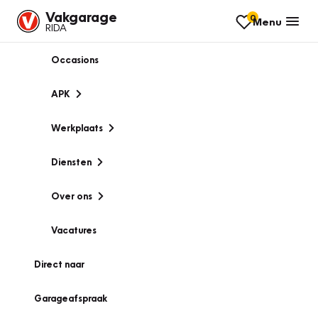
Vakgarage
0
Menu
RIDA
Occasions
APK
Werkplaats
Diensten
Over ons
Vacatures
Direct naar
Garageafspraak