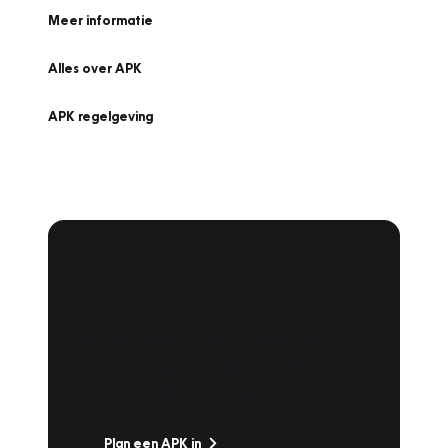
Meer informatie
Alles over APK
APK regelgeving
APK Keuring bij
Vakgarage!
Is het weer tijd voor de jaarlijkse APK? Ga
snel naar Vakgarage bij u in de buurt, en ga
zonder zorgen de weg op!
Plan een APK in