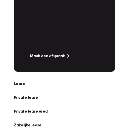
Plan een
Werkplaatsafspraak
Is uw auto toe aan Onderhoud,
Bandenwissel of een Vakantiecheck? Plan
online een afspraak!
Maak een afspraak
Lease
Private lease
Private lease used
Zakelijke lease