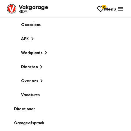
Vakgarage
0
Menu
RIDA
Occasions
APK
Werkplaats
Diensten
Over ons
Vacatures
Direct naar
Garageafspraak