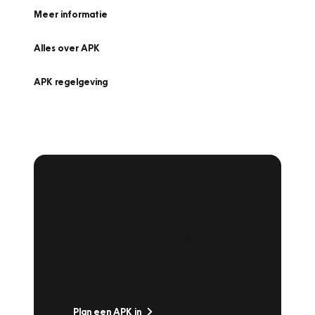
Meer informatie
Alles over APK
APK regelgeving
APK Keuring bij
Vakgarage!
Is het weer tijd voor de jaarlijkse APK? Ga
snel naar Vakgarage bij u in de buurt, en ga
zonder zorgen de weg op!
Plan een APK in