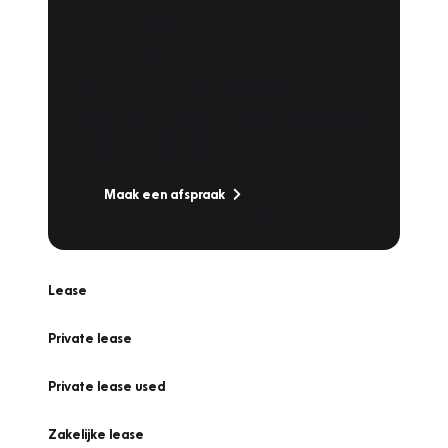
Plan een
Werkplaatsafspraak
Is uw auto toe aan Onderhoud,
Bandenwissel of een Vakantiecheck? Plan
online een afspraak!
Maak een afspraak
Lease
Private lease
Private lease used
Zakelijke lease