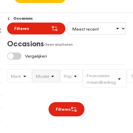
Occasions
Filteren
Occasions
Geen resultaten
Vergelijken
Financieren
Merk
Model
Prijs
T
maandbedrag
Filteren