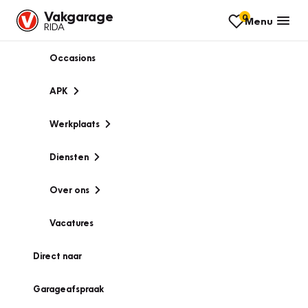
Vakgarage
0
Menu
RIDA
Occasions
APK
Werkplaats
Diensten
Over ons
Vacatures
Direct naar
Garageafspraak