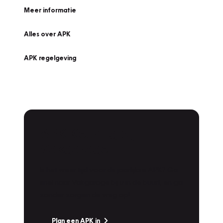
Meer informatie
Alles over APK
APK regelgeving
APK Keuring bij
Vakgarage!
Is het weer tijd voor de jaarlijkse APK? Ga
snel naar Vakgarage bij u in de buurt, en ga
zonder zorgen de weg op!
Plan een APK in