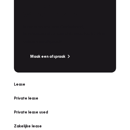
Plan een
Werkplaatsafspraak
Is uw auto toe aan Onderhoud,
Bandenwissel of een Vakantiecheck? Plan
online een afspraak!
Maak een afspraak
Lease
Private lease
Private lease used
Zakelijke lease