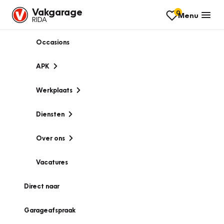
Vakgarage
0
Menu
RIDA
Occasions
APK
Werkplaats
Diensten
Over ons
Vacatures
Direct naar
Garageafspraak