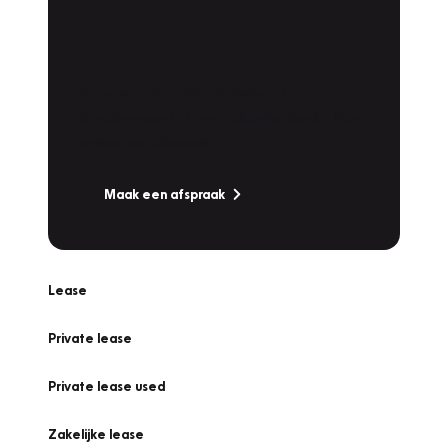
Plan een
Werkplaatsafspraak
Is uw auto toe aan Onderhoud,
Bandenwissel of een Vakantiecheck? Plan
online een afspraak!
Maak een afspraak
Lease
Private lease
Private lease used
Zakelijke lease