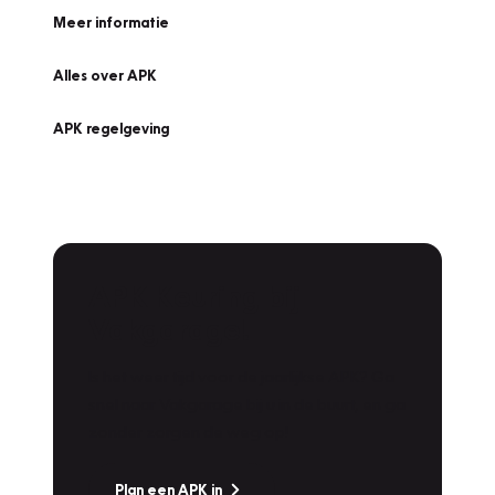
Meer informatie
Alles over APK
APK regelgeving
APK Keuring bij
Vakgarage!
Is het weer tijd voor de jaarlijkse APK? Ga
snel naar Vakgarage bij u in de buurt, en ga
zonder zorgen de weg op!
Plan een APK in