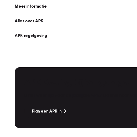
Meer informatie
Alles over APK
APK regelgeving
APK Keuring bij Vakgarage!
Is het weer tijd voor de jaarlijkse APK? Ga snel naar V
Plan een APK in