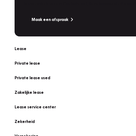
Is uw auto toe aan Onderhoud, Bandenwissel of een Va
Maak een afspraak
Lease
Private lease
Private lease used
Zakelijke lease
Lease service center
Zekerheid