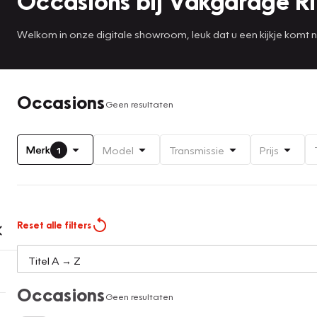
Occasions bij Vakgarage R
Welkom in onze digitale showroom, leuk dat u een kijkje komt
Occasions
Geen resultaten
Merk
Model
Transmissie
Prijs
1
Reset alle filters
Occasions
Geen resultaten