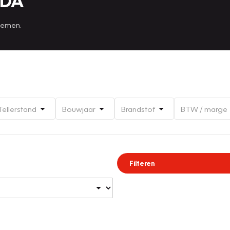
IDA
 nemen.
Tellerstand
Bouwjaar
Brandstof
BTW / marge
Filteren