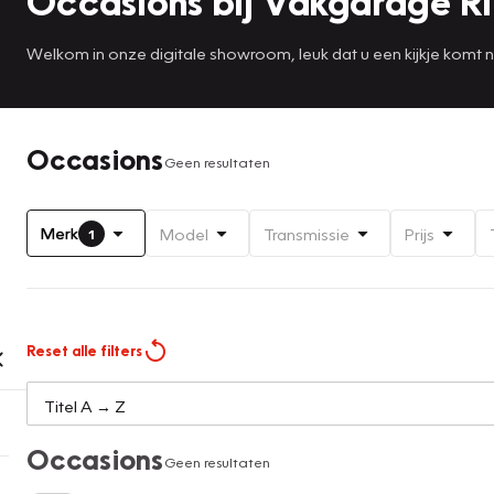
Occasions bij Vakgarage R
Welkom in onze digitale showroom, leuk dat u een kijkje komt
Occasions
Geen resultaten
Merk
Model
Transmissie
Prijs
1
Reset alle filters
Occasions
Geen resultaten