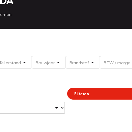
IDA
 nemen.
Tellerstand
Bouwjaar
Brandstof
BTW / marge
Filteren