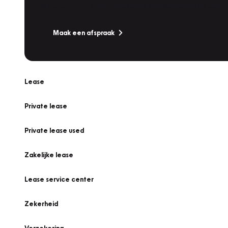
Is uw auto toe aan Onderhoud, Bandenwissel of een Va
Maak een afspraak
Lease
Private lease
Private lease used
Zakelijke lease
Lease service center
Zekerheid