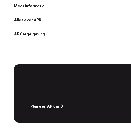
Meer informatie
Alles over APK
APK regelgeving
APK Keuring bij Vakgarage!
Is het weer tijd voor de jaarlijkse APK? Ga snel naar V
Plan een APK in