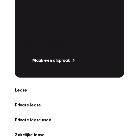
Plan een
Werkplaatsafspraak
Is uw auto toe aan Onderhoud,
Bandenwissel of een Vakantiecheck? Plan
online een afspraak!
Maak een afspraak
Lease
Private lease
Private lease used
Zakelijke lease