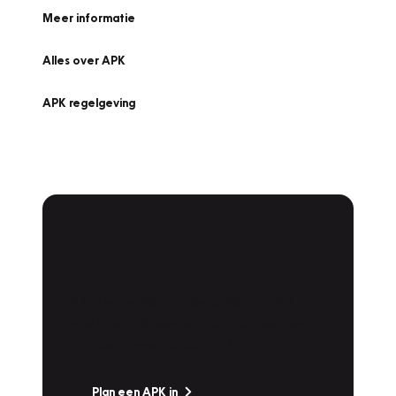
Meer informatie
Alles over APK
APK regelgeving
APK Keuring bij
Vakgarage!
Is het weer tijd voor de jaarlijkse APK? Ga
snel naar Vakgarage bij u in de buurt, en ga
zonder zorgen de weg op!
Plan een APK in