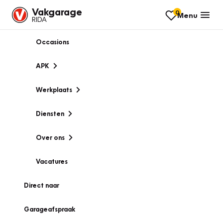
Vakgarage
0
Menu
RIDA
Occasions
APK
Werkplaats
Diensten
Over ons
Vacatures
Direct naar
Garageafspraak