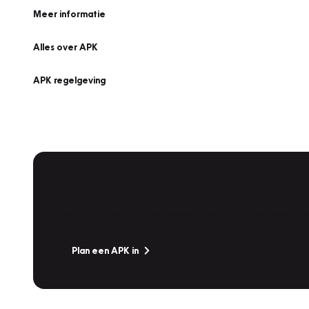
Meer informatie
Alles over APK
APK regelgeving
APK Keuring bij Vakgarage!
Is het weer tijd voor de jaarlijkse APK? Ga snel naar V
Plan een APK in