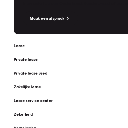
Is uw auto toe aan Onderhoud, Bandenwissel of een Va
Maak een afspraak
Lease
Private lease
Private lease used
Zakelijke lease
Lease service center
Zekerheid