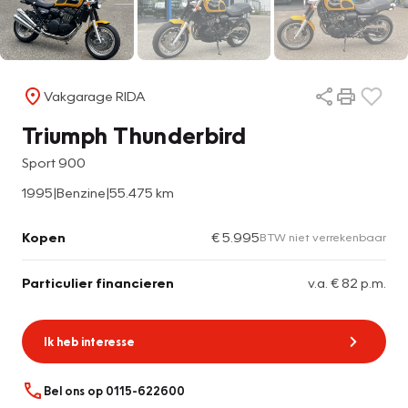
Vakgarage RIDA
Triumph Thunderbird
Sport 900
1995
|
Benzine
|
55.475 km
Kopen
€ 5.995
BTW niet verrekenbaar
Particulier financieren
v.a. € 82 p.m.
Ik heb interesse
Bel ons op 0115-622600