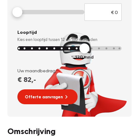
Looptijd
Kies een looptijd tussen
12
en
180
maanden
120
mnd
Uw maandbedrag:
€ 82
,-
Offerte aanvragen
Omschrijving