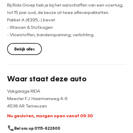
Bij Rida Groep heb je bij het aanschaffen van een voertuig,
tot 15 jaar oud, de keuze uit twee afleverpakketten.
Pakket A (€395,-) bevat:
- Wassen & Stofzuigen
- Vloeistoffen, bandenspanning, verlichting
controleren/bijvullen
- Minimaal 1 maand APK keuring
Bekijk alles
- Tenaamstelling
- €25,- brandstof
- 12 Maanden wettelijke garantie
Waar staat deze auto
Wil je meer zekerheid? Kies dan voor Pakket B (€795,-)
Vakgarage RIDA
Dit pakket bevat:
Meester F.J. Haarmanweg 4-6
- Nieuwe APK keuring
4538 AR Terneuzen
- Onderhoudsbeurt
Nu gesloten, morgen open vanaf 09:30
- 1 jaar Vakgarage pechhulp
- Poetsen & stofzuigen
Bel ons op 0115-622600
- Tenaamstelling