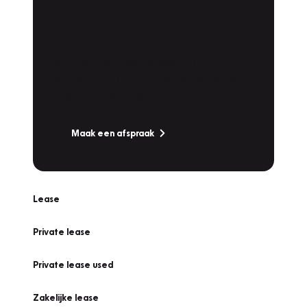
Plan een
Werkplaatsafspraak
Is uw auto toe aan Onderhoud,
Bandenwissel of een Vakantiecheck? Plan
online een afspraak!
Maak een afspraak
Lease
Private lease
Private lease used
Zakelijke lease