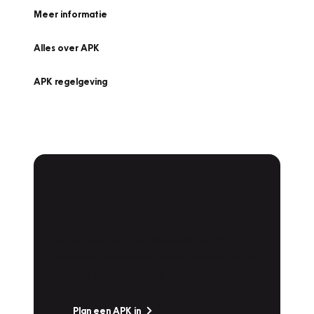
Meer informatie
Alles over APK
APK regelgeving
APK Keuring bij
Vakgarage!
Is het weer tijd voor de jaarlijkse APK? Ga
snel naar Vakgarage bij u in de buurt, en ga
zonder zorgen de weg op!
Plan een APK in