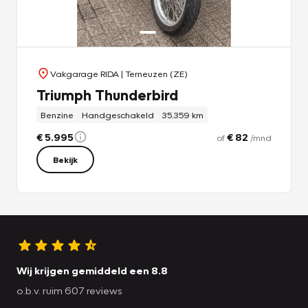
Vakgarage RIDA
| Terneuzen (ZE)
Triumph Thunderbird
Benzine
Handgeschakeld
35.359 km
€ 5.995
€ 82
of
/mnd
Bekijk
Wij krijgen gemiddeld een 8.8
o.b.v. ruim 607 reviews