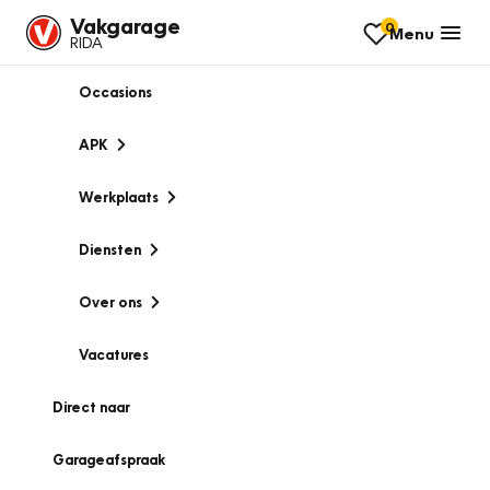
Vakgarage
0
Menu
RIDA
Occasions
APK
Werkplaats
Diensten
Over ons
Vacatures
Direct naar
Garageafspraak