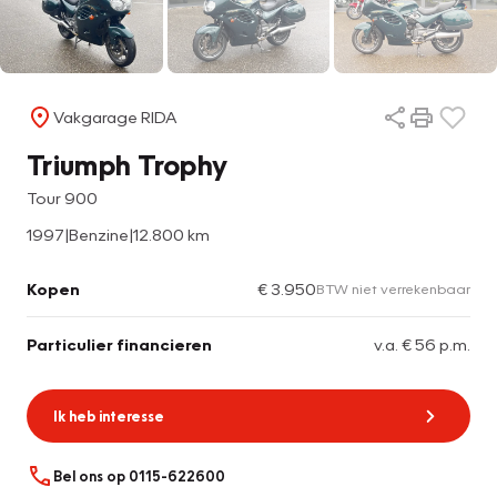
Vakgarage RIDA
Triumph Trophy
Tour 900
1997
|
Benzine
|
12.800 km
Kopen
€ 3.950
BTW niet verrekenbaar
Particulier financieren
v.a. € 56 p.m.
Ik heb interesse
Bel ons op 0115-622600