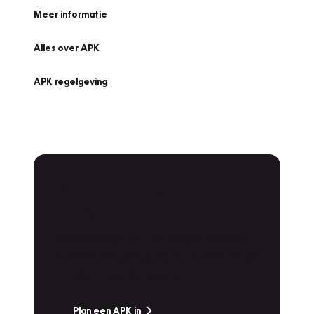
Meer informatie
Alles over APK
APK regelgeving
APK Keuring bij
Vakgarage!
Is het weer tijd voor de jaarlijkse APK? Ga
snel naar Vakgarage bij u in de buurt, en ga
zonder zorgen de weg op!
Plan een APK in