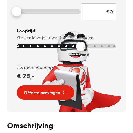
Looptijd
Kies een looptijd tussen
12
en
180
maanden
120
mnd
Uw maandbedrag:
€ 75
,-
Offerte aanvragen
Omschrijving