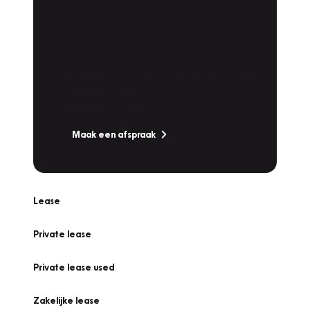
Plan een
Werkplaatsafspraak
Is uw auto toe aan Onderhoud,
Bandenwissel of een Vakantiecheck? Plan
online een afspraak!
Maak een afspraak
Lease
Private lease
Private lease used
Zakelijke lease