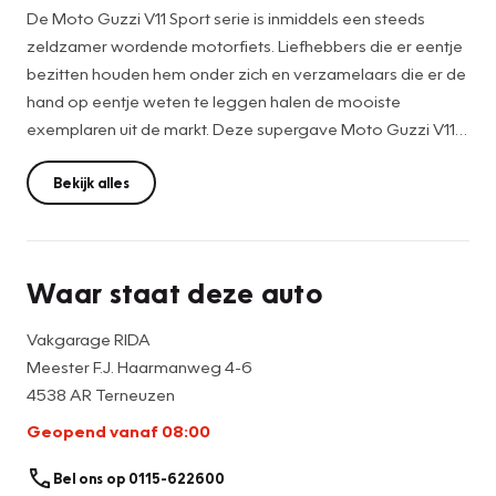
De Moto Guzzi V11 Sport serie is inmiddels een steeds
zeldzamer wordende motorfiets. Liefhebbers die er eentje
bezitten houden hem onder zich en verzamelaars die er de
hand op eentje weten te leggen halen de mooiste
exemplaren uit de markt. Deze supergave Moto Guzzi V11
Sport is echt zo'n motor om op elk willekeurig moment
door de polder te knallen, een uitstapje naar een gezellig
Bekijk alles
terras te maken of zomaar een genietmomentje van het
oppoetsen van deze prachtige klassieker en te genieten
van het fantastische karakter van deze Italiaan. Met zijn
Waar staat deze auto
koppelrijke motor en de geweldige 2-cilinder sound met de
uit duizenden te herkennen Moto Guzzi sound is het rijden
Vakgarage RIDA
van de V11 Sport een waar feest en de zithouding is
Meester F.J. Haarmanweg 4-6
dermate sportief dat er heerlijk sportieve ritten gemaakt
4538 AR Terneuzen
kunnen worden. En let op: bij elke stop ontpopt dit model
Geopend vanaf 08:00
zich tot een magneet voor mensen die hun motorhart
voelen gaan kloppen bij het zien en horen van jou prachtige
Bel ons op 0115-622600
klassieker. Gespreksstof verzekerd, en leuke ontmoetingen