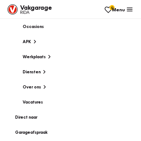
Vakgarage
0
Menu
RIDA
Occasions
APK
Werkplaats
Diensten
Over ons
Vacatures
Direct naar
Garageafspraak