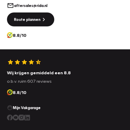
met een goed glas liggen in het verschiet. WIj nodigen u
aftersales@rida.nl
graag uit om dit unieke stuk life te komen bezichtigen.
Route plannen
De motorfiets heeft 17.000 mijl gelopen, dus geen
kilometer.
8.8/10
Deze Guzzi is perfect voor liefhebbers van klassieke
motoren met een stoere uitstraling. Of je nu een
verzamelaar bent of gewoon houdt van een sportief stukje
toeren, met de V11 Sport kan het allemaal.
Wij krijgen gemiddeld een 8.8
o.b.v. ruim 607 reviews
8.8/10
Let op: Bezichtiging alleen op afspraak!
Bij Rida Groep heb je bij het aanschaffen van een voertuig,
Mijn Vakgarage
tot 15 jaar oud, de keuze uit twee afleverpakketten.
Pakket A (€395,-) bevat:
- Wassen & Stofzuigen