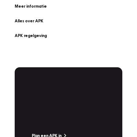
Meer informatie
Alles over APK
APK regelgeving
APK Keuring bij
Vakgarage!
Is het weer tijd voor de jaarlijkse APK? Ga
snel naar Vakgarage bij u in de buurt, en ga
zonder zorgen de weg op!
Plan een APK in