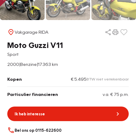
Vakgarage RIDA
Moto Guzzi V11
Sport
2000
|
Benzine
|
17.363 km
Kopen
€ 5.495
BTW niet verrekenbaar
Particulier financieren
v.a. € 75 p.m.
Ik heb interesse
Bel ons op 0115-622600