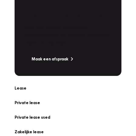
Plan een
Werkplaatsafspraak
Is uw auto toe aan Onderhoud,
Bandenwissel of een Vakantiecheck? Plan
online een afspraak!
Maak een afspraak
Lease
Private lease
Private lease used
Zakelijke lease