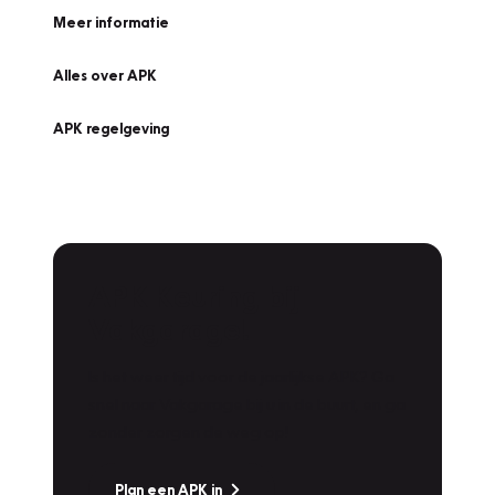
Meer informatie
Alles over APK
APK regelgeving
APK Keuring bij
Vakgarage!
Is het weer tijd voor de jaarlijkse APK? Ga
snel naar Vakgarage bij u in de buurt, en ga
zonder zorgen de weg op!
Plan een APK in