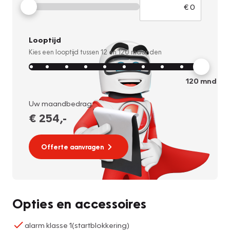
Looptijd
Kies een looptijd tussen
12
en
120
maanden
120
mnd
Uw maandbedrag:
€ 254
,-
Offerte aanvragen
Opties en accessoires
alarm klasse 1(startblokkering)