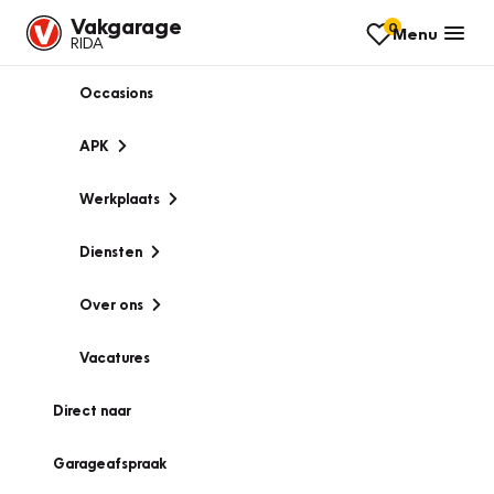
Vakgarage
0
Menu
RIDA
Occasions
APK
Werkplaats
Diensten
Over ons
Vacatures
Direct naar
Garageafspraak