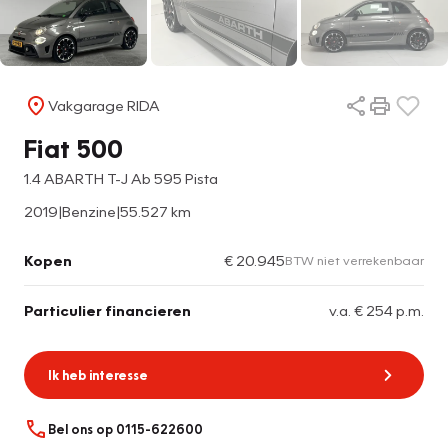
Vakgarage RIDA
Fiat 500
1.4 ABARTH T-J Ab 595 Pista
2019
|
Benzine
|
55.527 km
Kopen
€ 20.945
BTW niet verrekenbaar
Particulier financieren
v.a. € 254 p.m.
Ik heb interesse
Bel ons op 0115-622600