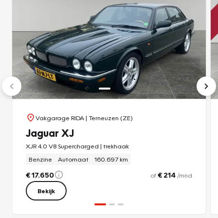
- €25,- brandstof
- 12 Maanden wettelijke garantie
Wil je meer zekerheid? Kies dan voor Pakket B (€795,-)
Dit pakket bevat:
- Nieuwe APK keuring
- Onderhoudsbeurt
- 1 jaar Vakgarage pechhulp
- Poetsen & stofzuigen
- Tenaamstelling
Vakgarage RIDA
| Terneuzen (ZE)
- Halve tank brandstof
Jaguar XJ
- 12 Maanden wettelijke garantie
XJR 4.0 V8 Supercharged | trekhaak
Benzine
Automaat
160.697 km
Let op: Dit geld dus niet voor onze youngtimers en
klassiekers.
€ 17.650
€ 214
of
/mnd
Bekijk
Hoewel alle gegevens met de grootst mogelijke
zorgvuldigheid zijn samengesteld, zijn wij niet aansprakelijk