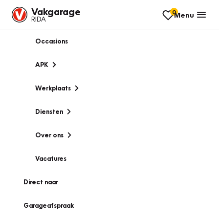
Vakgarage
0
Menu
RIDA
Occasions
APK
Werkplaats
Diensten
Over ons
Vacatures
Direct naar
Garageafspraak