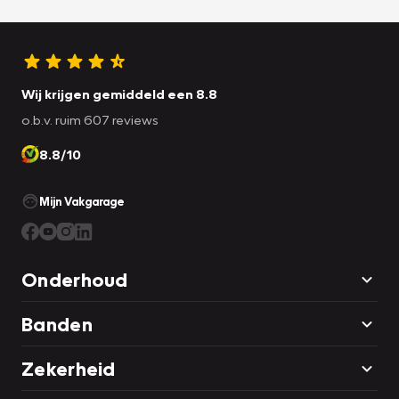
voor eventuele onjuistheden in de advertentie. Controleer
opties die voor u van belang zijn tijdens een bezichtiging.
Wij krijgen gemiddeld een 8.8
o.b.v. ruim 607 reviews
8.8/10
Mijn Vakgarage
Onderhoud
Banden
Zekerheid