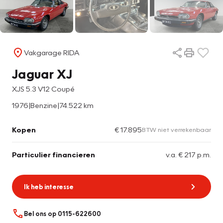
Vakgarage RIDA
Jaguar XJ
XJS 5.3 V12 Coupé
1976
|
Benzine
|
74.522 km
Kopen
€ 17.895
BTW niet verrekenbaar
Particulier financieren
v.a. € 217 p.m.
Ik heb interesse
Bel ons op 0115-622600