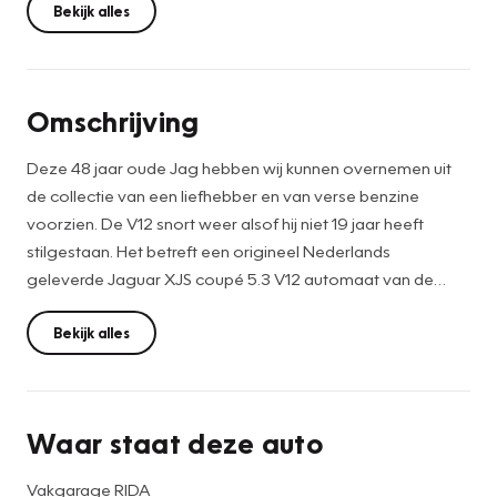
Bekijk alles
Omschrijving
Deze 48 jaar oude Jag hebben wij kunnen overnemen uit
de collectie van een liefhebber en van verse benzine
voorzien. De V12 snort weer alsof hij niet 19 jaar heeft
stilgestaan. Het betreft een origineel Nederlands
geleverde Jaguar XJS coupé 5.3 V12 automaat van de
eerste serie met slechts 78000 km op de klok, grotendeels
in originele staat. Aan de auto moet nog het eea gebeuren,
Bekijk alles
wat wij gerust voor u kunnen uitvoeren, maar het is ook een
uitgelezen kans voor de hobbyist om zelf aan te pakken.
De carrosserie is geheel roestvrij, wel zouden bodem en
Waar staat deze auto
wielophangingsdelen een opfrisbeurt kunnen gebruiken,
maar geen moeilijke zaken. De originaliteit van deze auto
Vakgarage RIDA