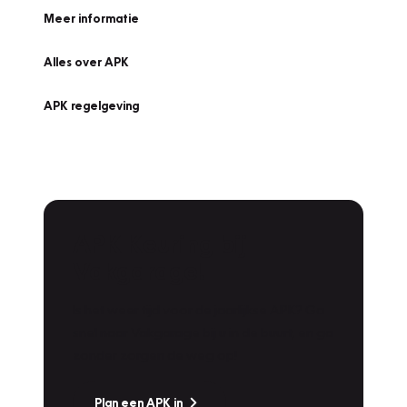
Meer informatie
Alles over APK
APK regelgeving
APK Keuring bij
Vakgarage!
Is het weer tijd voor de jaarlijkse APK? Ga
snel naar Vakgarage bij u in de buurt, en ga
zonder zorgen de weg op!
Plan een APK in