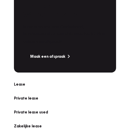
Plan een
Werkplaatsafspraak
Is uw auto toe aan Onderhoud,
Bandenwissel of een Vakantiecheck? Plan
online een afspraak!
Maak een afspraak
Lease
Private lease
Private lease used
Zakelijke lease